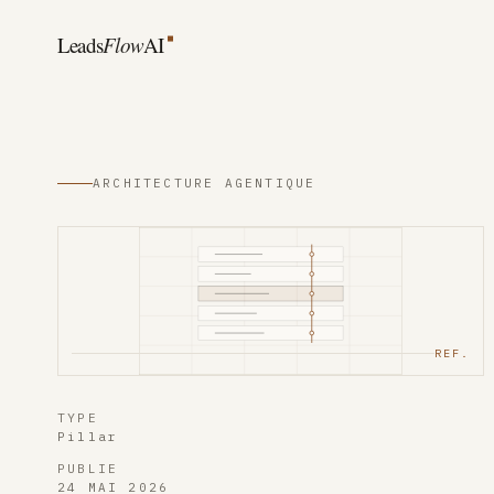
Aller au contenu
Leads
Flow
AI
ARCHITECTURE AGENTIQUE
REF.
TYPE
Pillar
PUBLIE
24 MAI 2026