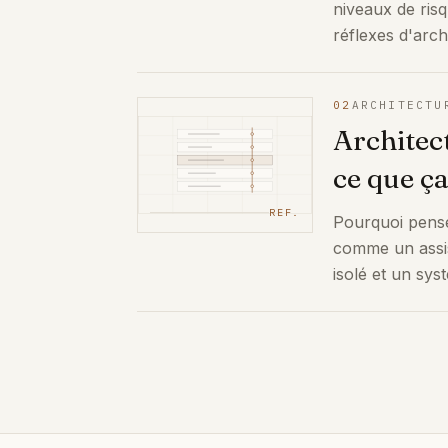
niveaux de risq
réflexes d'arch
02
ARCHITECTU
Architec
ce que ç
REF.
Pourquoi pense
comme un assis
isolé et un sy