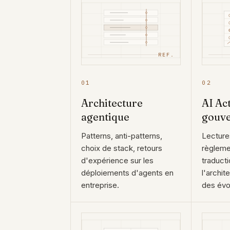
REF.
01
02
Architecture
AI Ac
agentique
gouv
Patterns, anti-patterns,
Lecture
choix de stack, retours
règleme
d'expérience sur les
traduct
déploiements d'agents en
l'archit
entreprise.
des évo