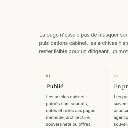
La page n'essaie pas de masquer son 
publications cabinet, les archives his
rester lisible pour un dirigeant, un 
01
02
Publié
En p
Les articles cabinet
Les pr
publiés sont sourcés,
suivent
datés et reliés aux pages
priorita
méthode, architecture,
agentiq
souveraineté ou offres.
souvera