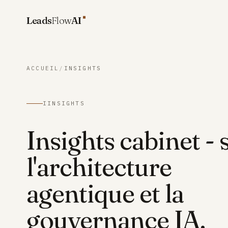
Aller au contenu
Leads
Flow
AI
ACCUEIL
/
INSIGHTS
I
INSIGHTS
Insights cabinet - 
l'architecture
agentique et la
gouvernance IA.