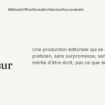
Méthode
Offres
Reveal
Architecture
Souveraineté
Une production éditoriale qui se 
praticien, sans surpromesse, sans
sur
mérite d'être écrit, pas ce que l