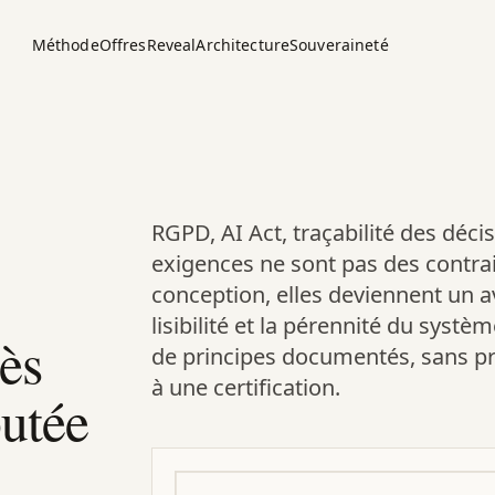
Méthode
Offres
Reveal
Architecture
Souveraineté
RGPD, AI Act, traçabilité des déci
exigences ne sont pas des contrai
conception, elles deviennent un av
lisibilité et la pérennité du systè
ès
de principes documentés, sans pr
à une certification.
outée