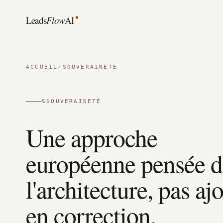
Aller au contenu
Leads
Flow
AI
ACCUEIL
/
SOUVERAINETÉ
S
SOUVERAINETÉ
Une approche
européenne pensée d
l'architecture, pas aj
en correction.