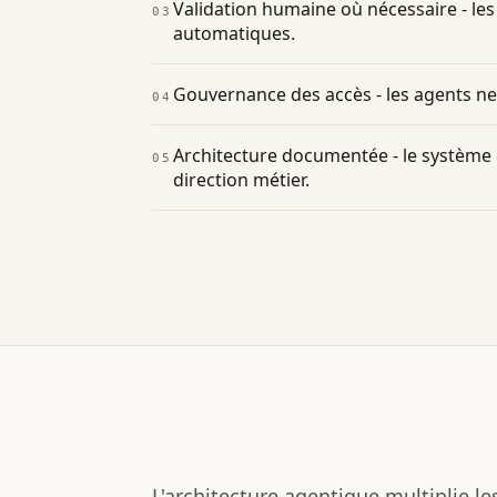
Validation humaine où nécessaire - les
03
automatiques.
Gouvernance des accès - les agents ne p
04
Architecture documentée - le système 
05
direction métier.
L'architecture agentique multiplie le